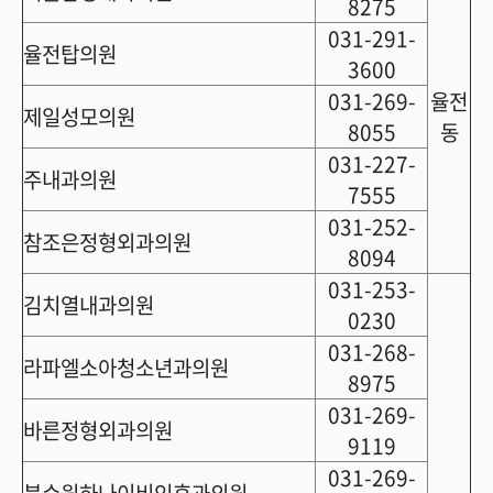
8275
031-291-
율전탑의원
3600
031-269-
율전
제일성모의원
8055
동
031-227-
주내과의원
7555
031-252-
참조은정형외과의원
8094
031-253-
김치열내과의원
0230
031-268-
라파엘소아청소년과의원
8975
031-269-
바른정형외과의원
9119
031-269-