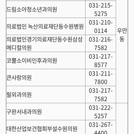
031-215-
드림소아청소년과의원
5275
031-210-
의료법인 녹산의료재단동수원병원
0114
우만
동
의료법인경기의료재단동수원삼성
031-216-
메디컬의원
7582
031-217-
코뿔소이비인후과의원
8577
031-211-
큰사랑의원
7800
031-217-
필외과의원
7582
031-222-
구완서내과의원
5257
031-267-
대한산업보건협회부설수원의원
4400