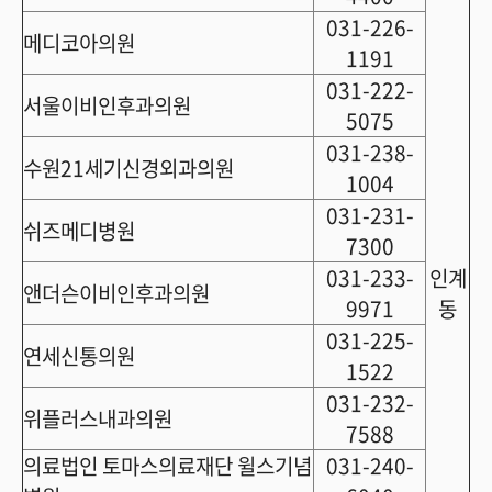
031-226-
메디코아의원
1191
031-222-
서울이비인후과의원
5075
031-238-
수원21세기신경외과의원
1004
031-231-
쉬즈메디병원
7300
031-233-
인계
앤더슨이비인후과의원
9971
동
031-225-
연세신통의원
1522
031-232-
위플러스내과의원
7588
의료법인 토마스의료재단 윌스기념
031-240-