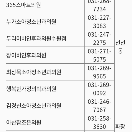
031-268-
365스마트의원
7234
031-227-
누가소아청소년과의원
3083
031-247-
두리이비인후과의원수원점
2275
천천
동
031-271-
장이비인후과의원
5075
031-269-
최상묵소아청소년과의원
9565
031-269-
행복한가정의학과의원
0092
031-246-
김경신소아청소년과의원
7067
031-258-
아산참조은의원
3630
파장