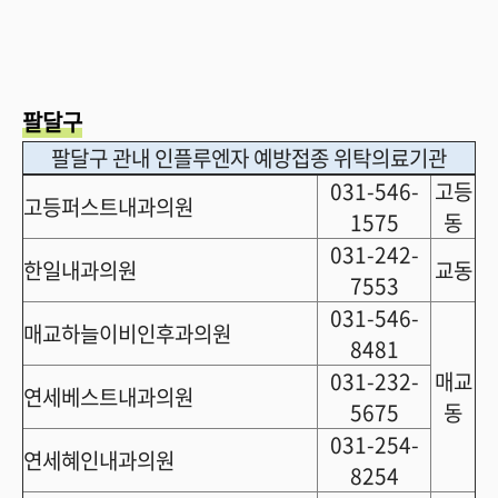
팔달구
팔달구 관내 인플루엔자 예방접종 위탁의료기관
031-546-
고등
고등퍼스트내과의원
1575
동
031-242-
한일내과의원
교동
7553
031-546-
매교하늘이비인후과의원
8481
031-232-
매교
연세베스트내과의원
5675
동
031-254-
연세혜인내과의원
8254