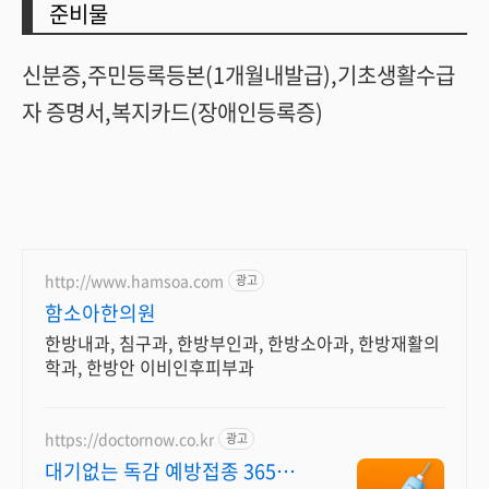
준비물
신분증,주민등록등본(1개월내발급),기초생활수급
자 증명서,복지카드(장애인등록증)
http://www.hamsoa.com
광고
함소아한의원
한방내과, 침구과, 한방부인과, 한방소아과, 한방재활의
학과, 한방안 이비인후피부과
https://doctornow.co.kr
광고
대기없는 독감 예방접종 365일