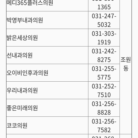
메디365플러스의원
1365
031-247-
박영부내과의원
5032
031-303-
밝은세상의원
1919
031-242-
선내과의원
8275
조원
동
031-255-
오이비인후과의원
5775
031-252-
우리내과의원
7510
031-256-
좋은미래의원
8828
031-256-
코코의원
7582