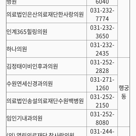
병원
6040
031-232-
의료법인은산의료재단한사랑의원
7774
031-232-
인계365힐링의원
3650
031-232-
하나의원
2435
031-252-
김정태이비인후과의원
2828
031-271-
수원연세신경과의원
1260
행궁
동
031-252-
의료법인송설의료재단수원백병원
2150
031-252-
임인기내과의원
8080
031-244-
(의) 열린의료재단 참사랑의원