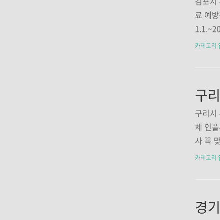
김포시 
종 지정
료 예방
도 남양
1.1.
31-5
급권자
카테고리 
(동산빌
족 접종
지 참조
소 현
1-99
마디척병
구리시 
31-9
체 인플
5구래동
사 꼭 
열린의원
보기인
카테고리 
-997
독감은 
는 호흡
증상입니다
m 대상