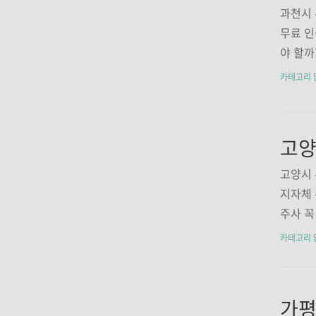
해당자(
과천시 
정도 ‘
무료 인
자, 만
야 할까
(지방간
루엔자,
카테고리 
인 자)
그냥 독
기 질환
니다. 코
자과천시에
사회적보호
고양시 
1.)로
지자체 
자- 만
주사 꼭
투약자등
상 보
카테고리 
·신경질
다. 독
리는 호
표 증상입
om 일