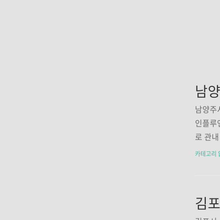
남양주시
인플루
로 관
의료수급
카테고리 
4년생)
10년생
9.20.
만 접종
백신 동