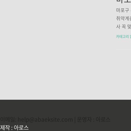
상14세
기초생
마포구 
▶국가유
취약계층
8.(금)
사 꼭 
문구 
보기인
카테고리 
관 : 
독감은 
는 호흡
증상입니다
m 대상자
31. 
계ᆞ의
가유공자(
(토) 
엔자(독감
이메일: help@abaeksite.com | 운영자 : 아로스
제작 : 아로스