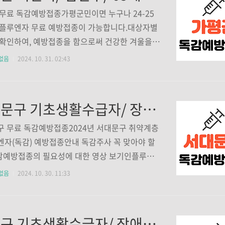
~ 1964.12.31. 출생자) 중 아래에 해당하는자 ▶장
무료 독감예방접종가평군민이면 누구나 24-25
~3등급)▶ 기초생활수급자▶ 국가유공자 접종장
인플루엔자 무료 예방접종이 가능합니다.대상자별
구 보건소 1층 예방접종실 (관할 보건소에서만
확인하여, 예방접종을 함으로써 건강한 겨울을
※ 취약계층 대상 인플루엔자 접종만 관할 보건소
바랍니다. 독감주사 꼭 맞아야 할까? 독감예방접
없음
2024. 10. 31. 02:43
, 그 외 어린이, 임..
요성에 대한 영상 보기인플루엔자, 독감의 국가
이 시작됐습니다. 독감은 그냥 독한 감기가 아
이러스에 의해 걸리는 호흡기 질환입니다. 증상
서대문구 기초생활수급자/ 장애인/ 국가유공자/ 통장/ 반장 등 의료취약계층 독감 무료예방접종 기관 조회하기
, 기침, 인후통이 대표 증상입니다. 코로나19와
ember.sunbeeya.com 대상자▶65세 이상 어
 무료 독감예방접종2024년 서대문구 취약계층
959.12.31.이전 출생자) ▶어린이 인플루엔자생
자(독감) 예방접종안내 독감주사 꼭 맞아야 할
~ 13세 어린이(2011.1.1.~2024.8.31. 출생
독감예방접종의 필요성에 대한 영상 보기인플루엔
 임신부 인플루엔자임신 여부를 확인한 임신부 ▶
감의 국가예방접종이 시작됐습니다. 독감은 그냥
없음
2024. 10. 30. 11:33
 접종 당일 주민등록상 주소지가 가..
기가 아니고 바이러스에 의해 걸리는 호흡기 질
. 증상은 발열, 기침, 인후통이 대표 증상입니
나19와 독september.sunbeeya.com 접종대
마포구 기초생활수급자/ 장애인/ 국가유공자 등 의료취약계층 독감 무료예방접종 기관 조회하기