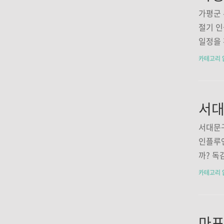
1.1. 
가평군 
애인(1
절기 
소일산서
일정을 
접종) 
나기를 
카테고리 
에서 시행
종의 필
예방접종
니고 바
은 발열
독sept
서대문구
르신(1
인플루엔
후6개월 
까? 
자) ▶
자, 독
카테고리 
가평군민
독한 감
환입니다
다. 코로