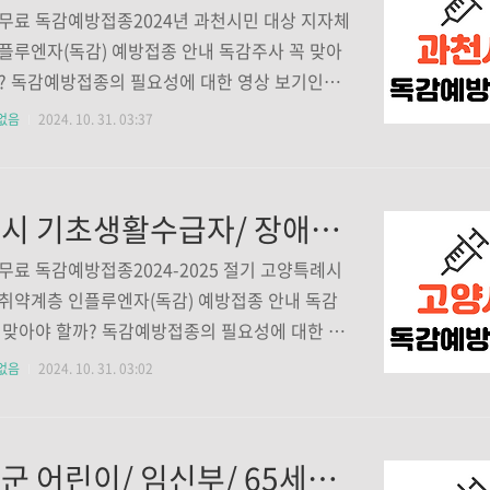
당해 절기 인플루엔자 접종력이 없는 자) ▶장애
무료 독감예방접종2024년 과천시민 대상 지자체
심한장애’(기존 1~3급)▶만성질환자만성폐질환
플루엔자(독감) 예방접종 안내 독감주사 꼭 맞아
성심장질환자(단순 고혈압 제외), 만성간 질환자
? 독감예방접종의 필요성에 대한 영상 보기인플
 제외, 간염보균자 제외), 만성신질환자(투석 중
 독감의 국가예방접종이 시작됐습니다. 독감은
없음
2024. 10. 31. 03:37
, 신경-근육질환, 혈액-종양질환..
한 감기가 아니고 바이러스에 의해 걸리는 호흡
입니다. 증상은 발열, 기침, 인후통이 대표 증상입
로나19와 독september.sunbeeya.com 대상
고양시 기초생활수급자/ 장애인/ 국가유공자 등 의료취약계층 독감 무료예방접종 기관 조회하기
 거주하는 60~64세(1960.1.1.~1964.12.31.)
대상자(14세 ~ 59세, 1965.1.1. ~ 2010.12.3
무료 독감예방접종2024-2025 절기 고양특례시
 아래에 해당하는 자 ▶기초생활수급자▶만성질환
취약계층 인플루엔자(독감) 예방접종 안내 독감
성질환자: 심장질환자, 폐질환자, 당뇨병(인슐 린
 맞아야 할까? 독감예방접종의 필요성에 대한 영
),신장질환자, 혈액·종양질환자, 간질환자, 근육
기인플루엔자, 독감의 국가예방접종이 시작됐습니
없음
2024. 10. 31. 03:02
환자등해..
감은 그냥 독한 감기가 아니고 바이러스에 의해 걸
흡기 질환입니다. 증상은 발열, 기침, 인후통이 대
니다. 코로나19와 독september.sunbeeya.c
가평군 어린이/ 임신부/ 65세이상/ 가평군민 독감 무료예방접종 기관 조회하기
산 서구 대상자일산 서구 주민 중 60~64세(1960.