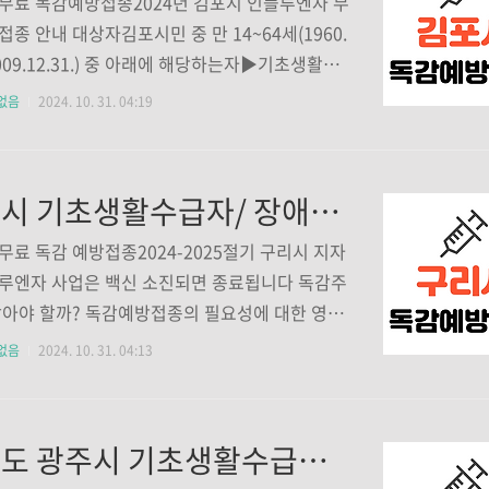
무료 독감예방접종2024년 김포시 인플루엔자 무
의료기관와부읍강내과의원031-521-7577경기
접종 안내 대상자김포시민 중 만 14~64세(1960.
주시 와부읍 덕소로 214 3층김란산부인과의원0
~2009.12.31.) 중 아래에 해당하는자▶기초생활수
21-0034경기도 남양주시 와부읍 덕소로97번길 2,
▶차상위계층▶장애인▶국가유공자 본인 및 가
없음
2024. 10. 31. 04:19
딩) 4층김정하이비..
장소관내 위탁의료기관 25개소 (보건소 홈페이
) 2024년 취약계층 인플루엔자위탁기관 25개
황 읍면동의료기관명전화번호감정동리더스의원03
구리시 기초생활수급자/ 장애인/ 국가유공자 등 의료취약계층 독감 무료예방접종 기관 조회하기
6-7582북변동서울삼성의원031-996-8861북변동
원031-981-2567고촌읍트리이비인후과의원0
무료 독감 예방접종2024-2025절기 구리시 지자
92-0275구래동두리이비인후과의원031-996-827
루엔자 사업은 백신 소진되면 종료됩니다 독감주
퍼스트내과의원031-981-6051구래동365매일
맞아야 할까? 독감예방접종의 필요성에 대한 영상
031-981-7520운양동다봄이비인후과의원031
플루엔자, 독감의 국가예방접종이 시작됐습니다.
없음
2024. 10. 31. 04:13
-1582운양동이건영이비인후과의원0..
그냥 독한 감기가 아니고 바이러스에 의해 걸리
기 질환입니다. 증상은 발열, 기침, 인후통이 대표
. 코로나19와 독september.sunbeeya.co
경기도 광주시 기초생활수급자/ 장애인/ 광주시민 등 의료취약계층 독감 무료예방접종 기관 조회하기
자구리시에 주민등록을 두고 있는14세~64세(2