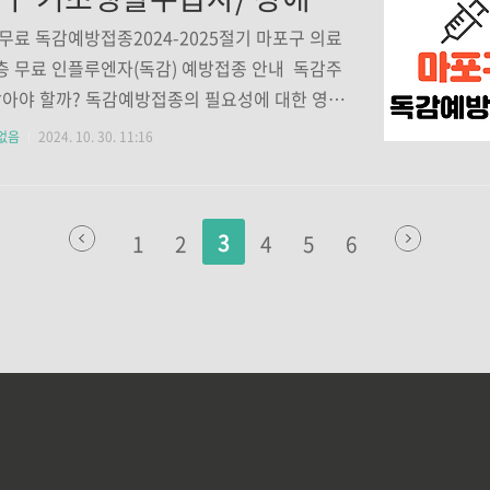
~64세 서대문구 구민 중 아래에 해당하는 자 ▶
활수급자▶장애 정도가 심한장애인(구1~3등급)
무료 독감예방접종2024-2025절기 마포구 의료
공자(본인)▶통장▶반장 접종기간2024. 10. 1
 무료 인플루엔자(독감) 예방접종 안내 독감주
 ~ 2024. 12. 31.(화) 접종비용무료 접종장소 서대
맞아야 할까? 독감예방접종의 필요성에 대한 영상
지자체(취약계층) 인플루엔자 예방접종 지정의료기
플루엔자, 독감의 국가예방접종이 시작됐습니다.
없음
2024. 10. 30. 11:16
97개소 남가좌동가자연세..
그냥 독한 감기가 아니고 바이러스에 의해 걸리
기 질환입니다. 증상은 발열, 기침, 인후통이 대표
. 코로나19와 독september.sunbeeya.co
3
1
2
4
5
6
 마포구민 중 14~64세 (1960. 1. 1.~2010. 12.
출생자)로 아래 의료 취약계층에 해당하는 자 ▶생
 료급여 수급권자▶장애 정도가 심한 장애인▶국
본인) 접종기간2024.10.23 (수) ~ 2024.11.30
접종비용무료 접종장소관내 취약계층 무료 인플루
)..