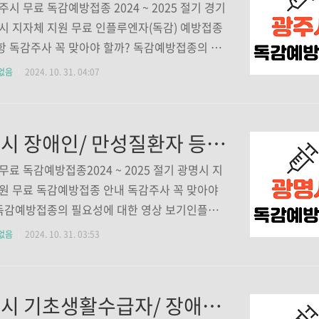
~1960년 출생자)중 아래에 해당하는 자 ▶국가유
주시 무료 독감예방접종 2024 ~ 2025 절기 경기
본인▶심한장애인(기존 1~3급)▶기초생활수급
시 지자체 지원 무료 인플루엔자(독감) 예방접종
기간2024.10.11(금) ~ 약품소진시까지 접종장
 독감주사 꼭 맞아야 할까? 독감예방접종의 필
시간▶구리시보건소오전 9시~11시 30분오후 1시
대한 영상 보기인플루엔자, 독감의 국가예방접종
없음
2024. 10. 31. 04:07
▶수택보건지소오전 9시~11시 3..
됐습니다. 독감은 그냥 독한 감기가 아니고 바이
의해 걸리는 호흡기 질환입니다. 증상은 발열, 기
후통이 대표 증상입니다. 코로나19와 독septemb
광명시 장애인/ 만성질환자 등 의료취약계층 독감 무료예방접종 기관 조회하기
unbeeya.com 대상자 경기 광주시에 거주하는 시
아래에 해당하는자 ▶ 64세(1960년생) ▶ 심한 장
무료 독감예방접종2024 ~ 2025 절기 광명시 지
4~63세(1961~2010년생) ▶ 기초생활 수급자 50
원 무료 독감예방접종 안내 독감주사 꼭 맞아야
1961~1974년생) 접종기간 2024.10.21(월)~202
 독감예방접종의 필요성에 대한 영상 보기인플루
.31(화) 접종장소 경기 광주시 소재 위탁의료기관 9
독감의 국가예방접종이 시작됐습니다. 독감은 그
없음
2024. 10. 31. 03:53
 감기가 아니고 바이러스에 의해 걸리는 호흡기
다. 증상은 발열, 기침, 인후통이 대표 증상입니
나19와 독september.sunbeeya.com 대상자1
과천시 기초생활수급자/ 장애인/ 국가유공자/ 만성질환자/ 다문화가정/ 장기기증자 등 의료취약계층 독감 무료예방접종 기관 조회하기
10년) ~64세(1960년) 중 심한 장애 및 만성질환