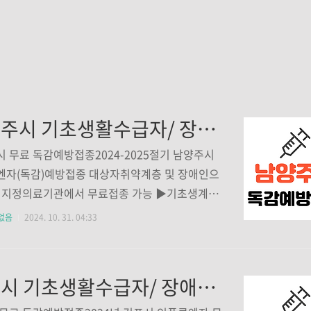
남양주시 기초생활수급자/ 장애인/ 국가유공자 등 의료취약계층 독감 무료예방접종 기관 조회하기
 무료 독감예방접종2024-2025절기 남양주시
엔자(독감)예방접종 대상자취약계층 및 장애인으
내 지정의료기관에서 무료접종 가능 ▶기초생계․
자▶ 국가유공자(본인)50세 ~ 64세(1960~197
없음
2024. 10. 31. 04:33
 ▶중증장애인(기존1~3급)14세 ~ 64세(1960~20
) 주민등록상 남양주시민에 한함 접종기간2024.
(금) ~ 2024.12.31.(화) 접종장소✔ 표시된 곳에서
김포시 기초생활수급자/ 장애인/ 국가유공자 등 의료취약계층 독감 무료예방접종 기관 조회하기
 가능지정 의료기관에서 코로나19 백신과 독감
시 접종 가능2024-2025 인플루엔자 국가예방접