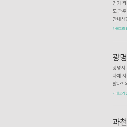
010년
경기 광
공자 
도 광주
자 접종
안내사항
소 및 
요성에 
카테고리 
~3시 
이 시작
러스에 
침, 인
er.s
민 중 
광명시 
애인 1
자체 지
~63세(
할까?
4.12
엔자, 
카테고리 
8개소..
냥 독한
질환입니
다. 코로
4세(20